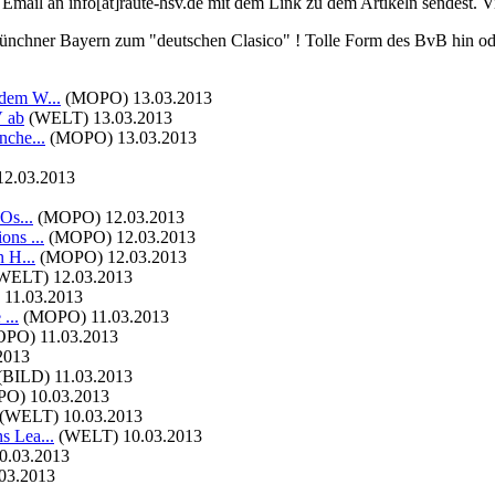
e Email an info[at]raute-hsv.de mit dem Link zu dem Artikeln sendest. V
ünchner Bayern zum "deutschen Clasico" ! Tolle Form des BvB hin ode
 dem W...
(MOPO)
13.03.2013
V ab
(WELT)
13.03.2013
nche...
(MOPO)
13.03.2013
12.03.2013
Os...
(MOPO)
12.03.2013
ons ...
(MOPO)
12.03.2013
 H...
(MOPO)
12.03.2013
WELT)
12.03.2013
11.03.2013
...
(MOPO)
11.03.2013
OPO)
11.03.2013
2013
(BILD)
11.03.2013
PO)
10.03.2013
(WELT)
10.03.2013
s Lea...
(WELT)
10.03.2013
0.03.2013
03.2013