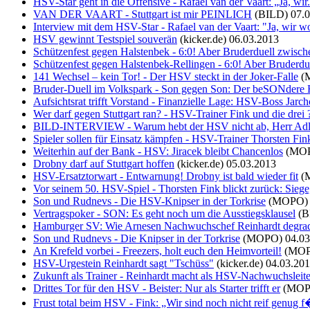
HSV-Star geht in die Offensive - Rafael van der Vaart: „Ja, wir.
VAN DER VAART - Stuttgart ist mir PEINLICH
(BILD)
07.
Interview mit dem HSV-Star - Rafael van der Vaart: "Ja, wir wol
HSV gewinnt Testspiel souverän
(kicker.de)
06.03.2013
Schützenfest gegen Halstenbek - 6:0! Aber Bruderduell zwische
Schützenfest gegen Halstenbek-Rellingen - 6:0! Aber Bruderduel
141 Wechsel – kein Tor! - Der HSV steckt in der Joker-Falle
(
Bruder-Duell im Volkspark - Son gegen Son: Der beSONdere
Aufsichtsrat trifft Vorstand - Finanzielle Lage: HSV-Boss Jarch
Wer darf gegen Stuttgart ran? - HSV-Trainer Fink und die drei 
BILD-INTERVIEW - Warum hebt der HSV nicht ab, Herr Adl
Spieler sollen für Einsatz kämpfen - HSV-Trainer Thorsten Fink
Weiterhin auf der Bank - HSV: Jiracek bleibt Chancenlos
(MO
Drobny darf auf Stuttgart hoffen
(kicker.de)
05.03.2013
HSV-Ersatztorwart - Entwarnung! Drobny ist bald wieder fit
(
Vor seinem 50. HSV-Spiel - Thorsten Fink blickt zurück: Siege,
Son und Rudnevs - Die HSV-Knipser in der Torkrise
(MOPO)
Vertragspoker - SON: Es geht noch um die Ausstiegsklausel
(B
Hamburger SV: Wie Arnesen Nachwuchschef Reinhardt degrad
Son und Rudnevs - Die Knipser in der Torkrise
(MOPO)
04.03
An Krefeld vorbei - Freezers, holt euch den Heimvorteil!
(MO
HSV-Urgestein Reinhardt sagt "Tschüss"
(kicker.de)
04.03.20
Zukunft als Trainer - Reinhardt macht als HSV-Nachwuchsleite
Drittes Tor für den HSV - Beister: Nur als Starter trifft er
(MOP
Frust total beim HSV - Fink: „Wir sind noch nicht reif genug f