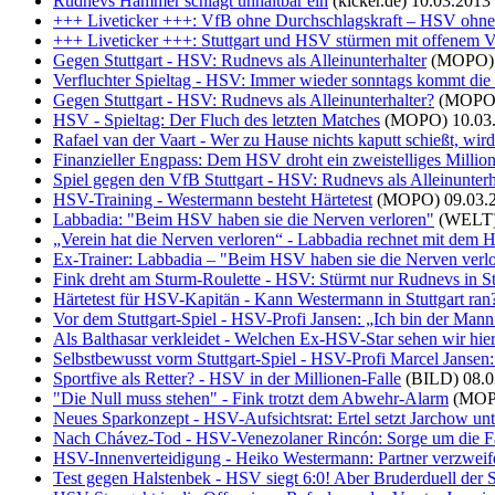
Rudnevs Hammer schlägt unhaltbar ein
(kicker.de)
10.03.2013
+++ Liveticker +++: VfB ohne Durchschlagskraft – HSV ohne 
+++ Liveticker +++: Stuttgart und HSV stürmen mit offenem V
Gegen Stuttgart - HSV: Rudnevs als Alleinunterhalter
(MOPO)
Verfluchter Spieltag - HSV: Immer wieder sonntags kommt die 
Gegen Stuttgart - HSV: Rudnevs als Alleinunterhalter?
(MOPO
HSV - Spieltag: Der Fluch des letzten Matches
(MOPO)
10.03
Rafael van der Vaart - Wer zu Hause nichts kaputt schießt, wird 
Finanzieller Engpass: Dem HSV droht ein zweistelliges Million
Spiel gegen den VfB Stuttgart - HSV: Rudnevs als Alleinunterha
HSV-Training - Westermann besteht Härtetest
(MOPO)
09.03.
Labbadia: "Beim HSV haben sie die Nerven verloren"
(WELT
„Verein hat die Nerven verloren“ - Labbadia rechnet mit dem H
Ex-Trainer: Labbadia – "Beim HSV haben sie die Nerven verl
Fink dreht am Sturm-Roulette - HSV: Stürmt nur Rudnevs in Stu
Härtetest für HSV-Kapitän - Kann Westermann in Stuttgart ran
Vor dem Stuttgart-Spiel - HSV-Profi Jansen: „Ich bin der Mann 
Als Balthasar verkleidet - Welchen Ex-HSV-Star sehen wir hie
Selbstbewusst vorm Stuttgart-Spiel - HSV-Profi Marcel Jansen: 
Sportfive als Retter? - HSV in der Millionen-Falle
(BILD)
08.0
"Die Null muss stehen" - Fink trotzt dem Abwehr-Alarm
(MOP
Neues Sparkonzept - HSV-Aufsichtsrat: Ertel setzt Jarchow unt
Nach Chávez-Tod - HSV-Venezolaner Rincón: Sorge um die F
HSV-Innenverteidigung - Heiko Westermann: Partner verzweifel
Test gegen Halstenbek - HSV siegt 6:0! Aber Bruderduell der S