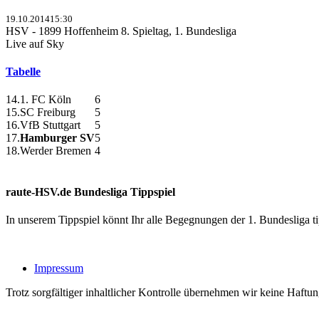
19.10.2014
15:30
HSV - 1899 Hoffenheim
8. Spieltag, 1. Bundesliga
Live auf Sky
Tabelle
14.
1. FC Köln
6
15.
SC Freiburg
5
16.
VfB Stuttgart
5
17.
Hamburger SV
5
18.
Werder Bremen
4
raute-HSV.de Bundesliga Tippspiel
In unserem Tippspiel könnt Ihr alle Begegnungen der 1. Bundesliga 
Impressum
Trotz sorgfältiger inhaltlicher Kontrolle übernehmen wir keine Haftung