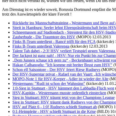
hier noch nicht verlinkt ist, würden wir uns freuen, wenn Du uns ein
Am Dienstag ist es wieder soweit, Borussia Dortmund empfänt die M
trotz des Auswärtsspiels der klare Favorit !
Rückkehr ins Mannschaftstraining - Westermann und Berg auf
Streit in Hamburg: Seeler lehnt Ehrenpräsidentschaft beim HS
Schneemassen auf Stadiondach - Stresstest für den HSV-Stadio
Zauberbude - Die Traumtore des HSV
(MOPO)
12.03.2013
Finks B-Team unterliegt - Bancé trifft für den FCA
(kicker.de)
Finks B-Team unterliegt Valerenga
(kicker.de)
12.03.2013
Talent Tah dabei - 2:3! HSV verliert Testspiel gegen Valerenga 
Der Jackpot ist ganz nah! - HSV: Nur ein Punkt bis zur Champi
„Dem Jungen schaue ich gern zu“ - Beckenbauer schwärmt von
Hakan Calhanoglu: "Ich komme mit breiter Brust zum HSV"
(
Schon elf Saisontore - Der HSV feiert Riese Rudnevs
(MOPO)
Der HSV-Superstar privat - Rafael van der Vaart: „Ich wünsche 
MOPO-Note 1 für HSV-Keeper - Adler ist wieder der Alte
(M
Westermann: "Rudi ist schon der Wahnsinn"
(kicker.de)
11.03.
1:0-Sieg in Stuttgart - HSV hämmert den Labbadia-Fluch weg
HSV-Kapitän - Westermann musste ordentlich einstecken
(MO
Sieg in Stuttgart: HSV träumt jetzt von der Champions League
Sieg in Stuttgart: HSV träumt dank Rudnevs von der Champion
HSV auf Platz 6 - 1:0! Rudnevs schießt Stuttgart ab
(MOPO)
1
0:1-Heimpleite - HSV schießt Stuttgart in die Krise
(BILD)
10.