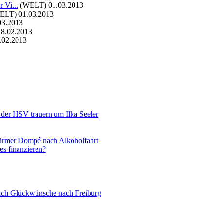
 Vi...
(WELT)
01.03.2013
ELT)
01.03.2013
03.2013
28.02.2013
.02.2013
 der HSV trauern um Ilka Seeler
türmer Dompé nach Alkoholfahrt
s finanzieren?
oach Glückwünsche nach Freiburg