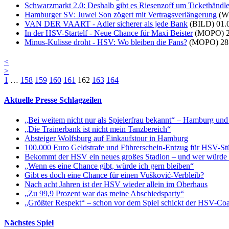
Schwarzmarkt 2.0: Deshalb gibt es Riesenzoff um Tickethändler
Hamburger SV: Juwel Son zögert mit Vertragsverlängerung
(W
VAN DER VAART - Adler sicherer als jede Bank
(BILD)
01.
In der HSV-Startelf - Neue Chance für Maxi Beister
(MOPO)
Minus-Kulisse droht - HSV: Wo bleiben die Fans?
(MOPO)
28
<
>
1
…
158
159
160
161
162
163
164
Aktuelle Presse Schlagzeilen
„Bei weitem nicht nur als Spielerfrau bekannt“ – Hamburg und
„Die Trainerbank ist nicht mein Tanzbereich“
Absteiger Wolfsburg auf Einkaufstour in Hamburg
100.000 Euro Geldstrafe und Führerschein-Entzug für HSV-S
Bekommt der HSV ein neues großes Stadion – und wer würde e
„Wenn es eine Chance gibt, würde ich gern bleiben“
Gibt es doch eine Chance für einen Vušković-Verbleib?
Nach acht Jahren ist der HSV wieder allein im Oberhaus
„Zu 99,9 Prozent war das meine Abschiedsparty“
„Größter Respekt“ – schon vor dem Spiel schickt der HSV-C
Nächstes Spiel