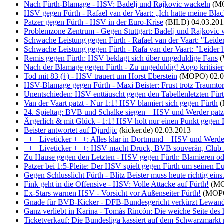
Nach Fürth-Blamage - HSV: Badelj und Rajkovic wackeln
(M
HSV gegen Fürth - Rafael van der Vaart: „Ich hatte meine Black
Patzer gegen Fürth - HSV in der Euro-Krise
(BILD)
04.03.201
Problemzone Zentrum - Gegen Stuttgart: Badelj und Rajkovic w
Schwache Leistung gegen Fürth - Rafael van der Vaart: "Leider
Schwache Leistung gegen Fürth - Rafa van der Vaart: "Leider ha
Remis gegen Fürth: HSV beklagt sich über ungeduldige Fans
Nach der Blamage gegen Fürth - Zu ungeduldig! Aogo kritisiert 
Tod mit 83 (†) - HSV trauert um Horst Eberstein
(MOPO)
02.
HSV-Blamage gegen Fürth - Maxi Beister: Frust trotz Traumto
Unentschieden: HSV enttäuscht gegen den Tabellenletzten Für
Van der Vaart patzt - Nur 1:1! HSV blamiert sich gegen Fürth
24. Spieltag: BVB und Schalke siegen – HSV und Werder pat
Ärgerlich & mit Glück - 1:1! HSV holt nur einen Punkt gegen F
Beister antwortet auf Djurdjic
(kicker.de)
02.03.2013
+++ Liveticker +++: Alles klar in Dortmund – HSV und Werder
+++ Liveticker +++: HSV macht Druck, BVB souverän, Club i
Zu Hause gegen den Letzten - HSV gegen Fürth: Blamieren ode
Patzer bei 1:5-Pleite: Der HSV spielt gegen Fürth um seinen Eu
Gegen Schlusslicht Fürth - Blitz Beister muss heute richtig eins.
Fink geht in die Offensive - HSV: Volle Attacke auf Fürth!
(M
Ex-Stars warnen HSV - Vorsicht vor Außenseiter Fürth!
(MOP
Gnade für BVB-Kicker - DFB-Bundesgericht verkürzt Lewand
Ganz verliebt in Karina - Tomás Rincón: Die weiche Seite des h
Ticketverkauf: Die Bundesliga kassiert auf dem Schwarzmarkt 