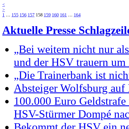
<
>
1
…
155
156
157
158
159
160
161
…
164
Aktuelle Presse Schlagzeil
„Bei weitem nicht nur al
und der HSV trauern um I
„Die Trainerbank ist nic
Absteiger Wolfsburg auf
100.000 Euro Geldstrafe
HSV-Stürmer Dompé nach
Bekommt der HSV ein ne