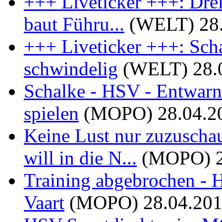
+++ Liveticker +++: Dre
baut Führu...
(WELT)
28
+++ Liveticker +++: Sch
schwindelig
(WELT)
28.
Schalke - HSV - Entwarn
spielen
(MOPO)
28.04.2
Keine Lust nur zuzuscha
will in die N...
(MOPO)
Training abgebrochen - H
Vaart
(MOPO)
28.04.20