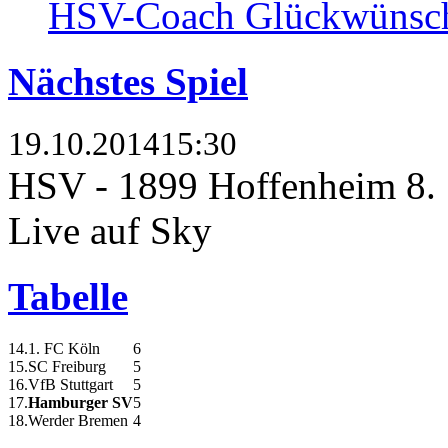
HSV-Coach Glückwünsch
Nächstes Spiel
19.10.2014
15:30
HSV - 1899 Hoffenheim
8.
Live auf Sky
Tabelle
14.
1. FC Köln
6
15.
SC Freiburg
5
16.
VfB Stuttgart
5
17.
Hamburger SV
5
18.
Werder Bremen
4