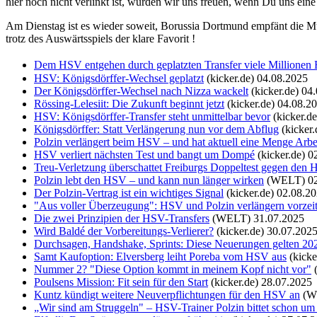
hier noch nicht verlinkt ist, würden wir uns freuen, wenn Du uns ein
Am Dienstag ist es wieder soweit, Borussia Dortmund empfänt die M
trotz des Auswärtsspiels der klare Favorit !
Dem HSV entgehen durch geplatzten Transfer viele Millionen 
HSV: Königsdörffer-Wechsel geplatzt
(kicker.de)
04.08.2025
Der Königsdörffer-Wechsel nach Nizza wackelt
(kicker.de)
04.
Rössing-Lelesiit: Die Zukunft beginnt jetzt
(kicker.de)
04.08.2
HSV: Königsdörffer-Transfer steht unmittelbar bevor
(kicker.de
Königsdörffer: Statt Verlängerung nun vor dem Abflug
(kicker.
Polzin verlängert beim HSV – und hat aktuell eine Menge Arbe
HSV verliert nächsten Test und bangt um Dompé
(kicker.de)
0
Treu-Verletzung überschattet Freiburgs Doppeltest gegen den
Polzin lebt den HSV – und kann nun länger wirken
(WELT)
0
Der Polzin-Vertrag ist ein wichtiges Signal
(kicker.de)
02.08.2
"Aus voller Überzeugung": HSV und Polzin verlängern vorzeit
Die zwei Prinzipien der HSV-Transfers
(WELT)
31.07.2025
Wird Baldé der Vorbereitungs-Verlierer?
(kicker.de)
30.07.202
Durchsagen, Handshake, Sprints: Diese Neuerungen gelten 20
Samt Kaufoption: Elversberg leiht Poreba vom HSV aus
(kicke
Nummer 2? "Diese Option kommt in meinem Kopf nicht vor"
Poulsens Mission: Fit sein für den Start
(kicker.de)
28.07.2025
Kuntz kündigt weitere Neuverpflichtungen für den HSV an
(W
„Wir sind am Struggeln" – HSV-Trainer Polzin bittet schon um 