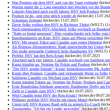
Was Poulsen mit dem HSV und van der Vaart verbindet
(kicker
Warum startet die 2. Liga eigentlich drei Wochen vor der Bundes
Leipzig-Abschied nach zwölf Jahren: HSV holt Poulsen
(kicke
Poulsen ist da - und reist gleich wieder ab
(kicker.de)
13.07.20
Schonlaus Zeitspiel
(kicker.de)
13.07.2025
Davie Selke verlässt den HSV in Richtung Türkei
(WELT)
12.
Nach emotionalem HSV-Abschied: Selke wechselt zu Basakseh
"Habe es brutal genossen": Hier verabschiedet sich Selke vo
Innenbandanriss im Knie: HSV muss auf Pherai verzichten
(ki
HSV: Mit neuem Trikot und Capaldo zum ersten Härtetest
(kic
Als Rönnow-Herausforderer: Raab unterschreibt bei Union
(ki
Der große personelle Umbruch beim Hamburger SV
(WELT)
Perfekt: HSV hat den Reis-Ersatz
(kicker.de)
10.07.2025
Abschied nach vier Jahren: Capaldo wechselt von Salzburg 
Kuntz kündigt an: Verträge für Polzin und Poulsen
(kicker.de)
"Der HSV sendet Signale": Kuntz' bemerkenswerter PK-Auftri
Kuntz über Poulsen, Capaldo und vielsagende Worte zu Selke
Salzburgs Capaldo vor Wechsel zum HSV
(kicker.de)
10.07.2
Kuntz kündigt Fakten an: Verträge für Polzin, Poulsen und Capa
Erste Bundesliga-Spieltage angesetzt: Hamburger Derby am Fr
Zieht es Capaldo zum HSV?
(kicker.de)
10.07.2025
Wird Capaldo beim HSV der Reis-Ersatz?
(kicker.de)
09.07.20
Philippes perfekte HSV-Woche mit einem Makel
(kicker.de)
09
Union ruft: HSV-Keeper Raab geht zu seinem Ex-Coach
(kick
Torunarigha: "Ich bin ein Leader geworden"
(kicker.de)
08.07.