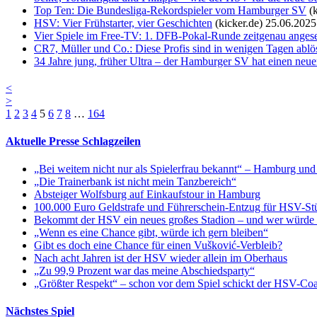
Top Ten: Die Bundesliga-Rekordspieler vom Hamburger SV
(
HSV: Vier Frühstarter, vier Geschichten
(kicker.de)
25.06.2025
Vier Spiele im Free-TV: 1. DFB-Pokal-Runde zeitgenau angese
CR7, Müller und Co.: Diese Profis sind in wenigen Tagen ablös
34 Jahre jung, früher Ultra – der Hamburger SV hat einen neuen
<
>
1
2
3
4
5
6
7
8
…
164
Aktuelle Presse Schlagzeilen
„Bei weitem nicht nur als Spielerfrau bekannt“ – Hamburg und
„Die Trainerbank ist nicht mein Tanzbereich“
Absteiger Wolfsburg auf Einkaufstour in Hamburg
100.000 Euro Geldstrafe und Führerschein-Entzug für HSV-S
Bekommt der HSV ein neues großes Stadion – und wer würde e
„Wenn es eine Chance gibt, würde ich gern bleiben“
Gibt es doch eine Chance für einen Vušković-Verbleib?
Nach acht Jahren ist der HSV wieder allein im Oberhaus
„Zu 99,9 Prozent war das meine Abschiedsparty“
„Größter Respekt“ – schon vor dem Spiel schickt der HSV-C
Nächstes Spiel