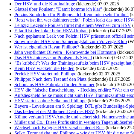
Der HSV und die Kardinalfrage
(kicker.de)
07.07.2025
Glatzel über Poulsen: "Damit komme ich klar"
(kicker.de)
06.0
Polzins Sonderlob für Philippe: "Ich freue mich sehr für ihn"
(k
"Jetzt wisst ihr, wer dahintersteckt": Polzin leakt das neue HSV-
Leipzig-Legende Poulsen flirtet mit einem Wechsel zum HSV
Elfadli ist der Joker beim HSV-Umbau
(kicker.de)
04.07.2025
Nach geplantem Leak von Polzin: HSV präsentiert offiziell sein
So wurde der HSV vom Sanierungsfall zum Vorzeige-Klub
(W
Wer ist eigentlich Rayan Philippe?
(kicker.de)
03.07.2025
Jahn verpflichtet Oliveira - Kehrtwende bei Hottmann
(kicker.d
Das HSV-Interesse an Poulsen als Signal
(kicker.de)
03.07.202
"Es kribbelt": Was der Trainingsauftakt beim HSV gezeigt hat
Beim HSV wackeln die Helden
(kicker.de)
02.07.2025
Perfekt: HSV startet mit Philippe
(kicker.de)
02.07.2025
Philippe: Nach dem Test auf den Platz
(kicker.de)
01.07.2025
Schonlaus HSV-Fahrplan für den Sommer
(kicker.de)
30.06.2
HSV die "falsche Entscheidung" - Hecking erklärt: "War ein ers
Aufstiegsheld Selke muss nicht zum HSV-Trainingsauftakt ersc
HSV startet - ohne Selke und Philippe
(kicker.de)
29.06.2025
Bayern - Leverkusen am 9. Spieltag: DFL gibt Bundesliga-Spiel
Das bedeutet der Millionen-Deal des HSV
(kicker.de)
26.06.2
Kühne verkauft HSV-Anteile und sichert sich Namensrechte am
Müller und Co.: Diese Profis sind in wenigen Tagen ablösefrei
Wechsel nach Brügge: HSV verabschiedet Reis
(kicker.de)
25.
Selke, Torunarigha und Philippe – wie der HSV für die neue Sai