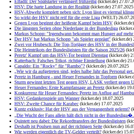
Elfadli: Der Spätstarter verlängert frühzeitig
(kicker.de)
27.07.
HSV: Die harte Landung in der Realität
(kicker.de)
27.07.2025
HSV-Abwehr komplett neben sich: Lyon lässt es viermal kling
So wirkt der HSV nicht reif für die erste Liga
(WELT)
26.07.2
Gegen Lyon beginnt der heißeste Kampf beim HSV
(kicker.de)
Die längsten Serien ohne Niederlage in der Bundesliga
(kicker.
Markus Schopp: "Irgendwann bekommt man Hunger auf mehr Ei
Der HSV hat Markus Schopp "als Spieler geprägt"
(kicker.de)
Zwei vor Hrubesch: Die Top-Torjäger des HSV in der Bundesl
Die Heimtrikots der Bundesligisten für die Saison 2025/26
(kic
Peretz' Kampf um das HSV-Tor beginnt Dienstag
(kicker.de)
2
Katterbach: Falsches Trikot, richtige Einstellung
(kicker.de)
21.
Capaldo: Ein "Rocky" für "Rambo"?
(kicker.de)
20.07.2025
„Wie wir da aufgetreten sind, jedes halbe Jahr das Personal get..
Peretz in Hamburg - und Heuer Fernandes in Topform
(kicker.
Sturm gewinnt letzten Test gegen HSV, LASK verliert gegen U
Heuer Fernandes: Erste Kampfansage an Peretz
(kicker.de)
19.
Konkurrenz für Heuer Fernandes: Peretz im Anflug auf Hambu
HSV: Gedankenspiele um Wanner
(kicker.de)
18.07.2025
HSV: Zweite Chance für Karabec
(kicker.de)
17.07.2025
Kuntz exklusiv: Hat der HSV aus der Vergangenheit gelernt?
(
„Die Wucht der Fans allein hält dich nicht in der Bundesliga�.
Quintett neu dabei: Die Rekordtransfers der Bundesligisten
(ki
Deshalb ist Poulsen nun auf der richtigen Seite
(kicker.de)
16.0
Wie werden eigentlich die TV-Gelder verteilt?
(kicker.de)
15.0