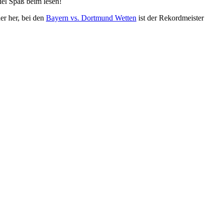
iel Spaß beim lesen!
r her, bei den
Bayern vs. Dortmund Wetten
ist der Rekordmeister