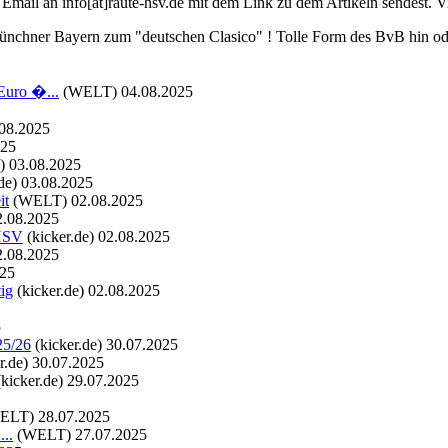
e Email an info[at]raute-hsv.de mit dem Link zu dem Artikeln sendest. V
ünchner Bayern zum "deutschen Clasico" ! Tolle Form des BvB hin ode
Euro �...
(WELT)
04.08.2025
08.2025
025
)
03.08.2025
de)
03.08.2025
it
(WELT)
02.08.2025
2.08.2025
 HSV
(kicker.de)
02.08.2025
2.08.2025
025
ig
(kicker.de)
02.08.2025
5
25/26
(kicker.de)
30.07.2025
r.de)
30.07.2025
(kicker.de)
29.07.2025
ELT)
28.07.2025
...
(WELT)
27.07.2025