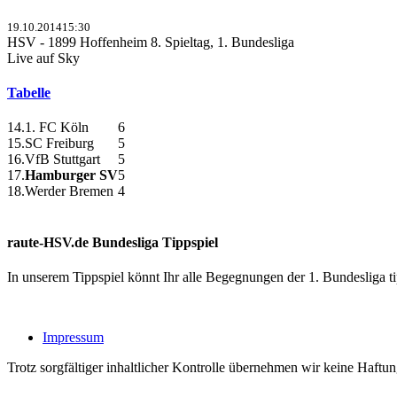
19.10.2014
15:30
HSV - 1899 Hoffenheim
8. Spieltag, 1. Bundesliga
Live auf Sky
Tabelle
14.
1. FC Köln
6
15.
SC Freiburg
5
16.
VfB Stuttgart
5
17.
Hamburger SV
5
18.
Werder Bremen
4
raute-HSV.de Bundesliga Tippspiel
In unserem Tippspiel könnt Ihr alle Begegnungen der 1. Bundesliga 
Impressum
Trotz sorgfältiger inhaltlicher Kontrolle übernehmen wir keine Haftung